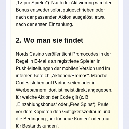
„1× pro Spieler“). Nach der Aktivierung wird der
Bonus entweder sofort gutgeschrieben oder
nach der passenden Aktion ausgelöst, etwa
nach der ersten Einzahlung.
2. Wo man sie findet
Nords Casino veröffentlicht Promocodes in der
Regel in E-Mails an registrierte Spieler, in
Push-Mitteilungen der mobilen Version und im
internen Bereich „Aktionen/Promos“. Manche
Codes stehen auf Partnerseiten oder in
Werbebannern; dort ist meist direkt angegeben,
für welche Aktion der Code gilt (z. B.
„Einzahlungsbonus“ oder „Free Spins“). Prüfe
vor dem Kopieren den Gültigkeitszeitraum und
die Bedingung „nur für neue Konten“ oder „nur
für Bestandskunden“.