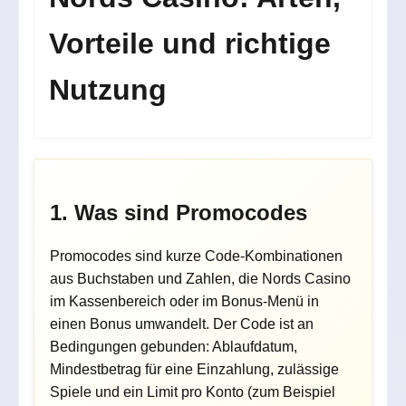
Vorteile und richtige
Nutzung
1. Was sind Promocodes
Promocodes sind kurze Code-Kombinationen
aus Buchstaben und Zahlen, die Nords Casino
im Kassenbereich oder im Bonus-Menü in
einen Bonus umwandelt. Der Code ist an
Bedingungen gebunden: Ablaufdatum,
Mindestbetrag für eine Einzahlung, zulässige
Spiele und ein Limit pro Konto (zum Beispiel