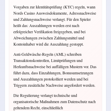
Vorgaben zur Identitätsprüfung (KYC) regeln, wann
Nords Casino Ausweisdokumente, Adressnachweise
und Zahlungsnachweise verlangt. Für den Spieler
heißt das: Auszahlungen werden erst nach
erfolgreicher Verifikation freigegeben, und bei
Abweichungen zwischen Zahlungsmittel und
Kontoinhaber wird die Auszahlung gestoppt.
Anti-Geldwäsche-Regeln (AML) schreiben
Transaktionskontrollen, Limitprüfungen und
Herkunftsnachweise bei auffälligen Mustern vor. Das
führt dazu, dass Einzahlungen, Bonusumsetzungen
und Auszahlungen protokolliert werden und bei
Triggern zusätzliche Nachweise angefordert werden.
Die Regulierung verlangt technische und
organisatorische Maßnahmen zum Datenschutz nach
geltendem Recht, einschließlich