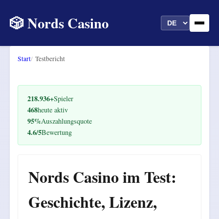
🎲 Nords Casino
Start
Testbericht
218.936+
Spieler
468
heute aktiv
95%
Auszahlungsquote
4.6/5
Bewertung
Nords Casino im Test:
Geschichte, Lizenz,