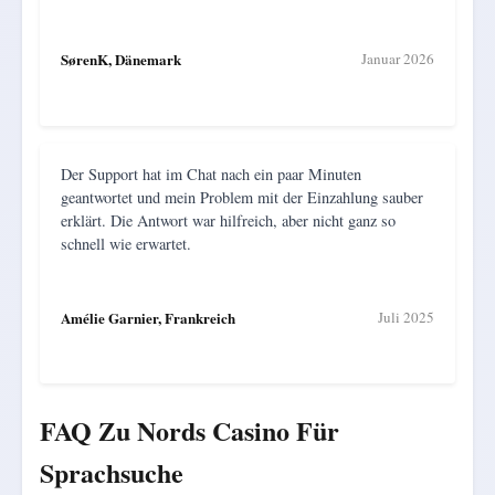
SørenK, Dänemark
Januar 2026
Der Support hat im Chat nach ein paar Minuten
geantwortet und mein Problem mit der Einzahlung sauber
erklärt. Die Antwort war hilfreich, aber nicht ganz so
schnell wie erwartet.
Amélie Garnier, Frankreich
Juli 2025
FAQ Zu Nords Casino Für
Sprachsuche