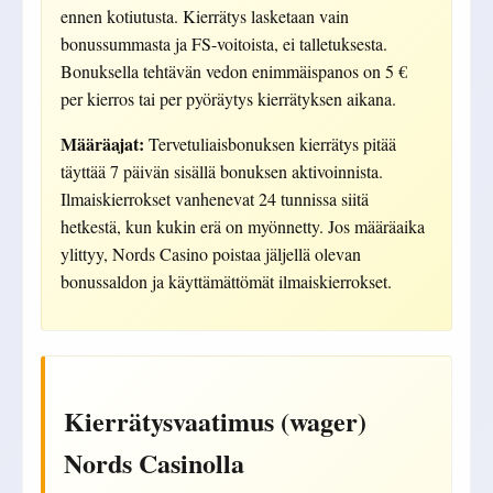
ennen kotiutusta. Kierrätys lasketaan vain
bonussummasta ja FS-voitoista, ei talletuksesta.
Bonuksella tehtävän vedon enimmäispanos on 5 €
per kierros tai per pyöräytys kierrätyksen aikana.
Määräajat:
Tervetuliaisbonuksen kierrätys pitää
täyttää 7 päivän sisällä bonuksen aktivoinnista.
Ilmaiskierrokset vanhenevat 24 tunnissa siitä
hetkestä, kun kukin erä on myönnetty. Jos määräaika
ylittyy, Nords Casino poistaa jäljellä olevan
bonussaldon ja käyttämättömät ilmaiskierrokset.
Kierrätysvaatimus (wager)
Nords Casinolla