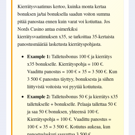
Kierrätysvaatimus kertoo, kuinka monta kertaa
bonuksen ja/tai bonuksella saadun voiton summa
pitää panostaa ennen kuin varat voi kotiuttaa. Jos
Nords Casino antaa esimerkiksi
kierrätysvaatimuksen x35, se tarkoittaa 35-kertaista
panostusmäärää lasketusta kierrätyspohjasta.
Example 1:
Talletusbonus 100 € ja kierrätys
x35 bonukselle. Kierrätyspohja = 100 €.
Vaadittu panostus = 100 € × 35 = 3 500 €. Kun
3 500 € panostus täyttyy, bonuksesta ja siihen
liittyvistä voitoista voi pyytää kotiutusta.
Example 2:
Talletusbonus 50 € ja kierrätys x35
talletukselle + bonukselle. Pelaaja tallettaa 50 €
ja saa 50 € bonuksen, yhteensä 100 €.
Kierrätyspohja = 100 €. Vaadittu panostus =
100 € × 35 = 3 500 €. Kotiutus aukeaa, kun
panostuslaskuri saavuttaa 3 500 €.