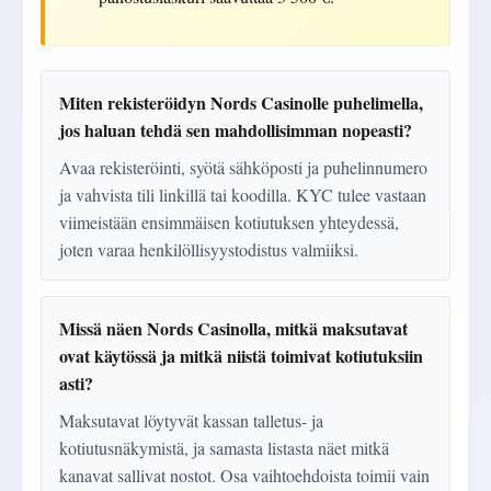
Miten rekisteröidyn Nords Casinolle puhelimella,
jos haluan tehdä sen mahdollisimman nopeasti?
Avaa rekisteröinti, syötä sähköposti ja puhelinnumero
ja vahvista tili linkillä tai koodilla. KYC tulee vastaan
viimeistään ensimmäisen kotiutuksen yhteydessä,
joten varaa henkilöllisyystodistus valmiiksi.
Missä näen Nords Casinolla, mitkä maksutavat
ovat käytössä ja mitkä niistä toimivat kotiutuksiin
asti?
Maksutavat löytyvät kassan talletus- ja
kotiutusnäkymistä, ja samasta listasta näet mitkä
kanavat sallivat nostot. Osa vaihtoehdoista toimii vain