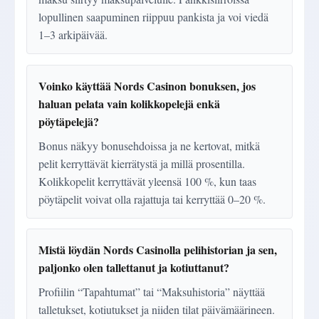
lopullinen saapuminen riippuu pankista ja voi viedä
1–3 arkipäivää.
Voinko käyttää Nords Casinon bonuksen, jos
haluan pelata vain kolikkopelejä enkä
pöytäpelejä?
Bonus näkyy bonusehdoissa ja ne kertovat, mitkä
pelit kerryttävät kierrätystä ja millä prosentilla.
Kolikkopelit kerryttävät yleensä 100 %, kun taas
pöytäpelit voivat olla rajattuja tai kerryttää 0–20 %.
Mistä löydän Nords Casinolla pelihistorian ja sen,
paljonko olen tallettanut ja kotiuttanut?
Profiilin “Tapahtumat” tai “Maksuhistoria” näyttää
talletukset, kotiutukset ja niiden tilat päivämäärineen.