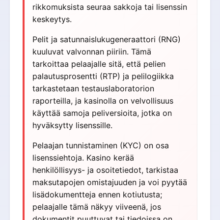
rikkomuksista seuraa sakkoja tai lisenssin
keskeytys.
Pelit ja satunnaislukugeneraattori (RNG)
kuuluvat valvonnan piiriin. Tämä
tarkoittaa pelaajalle sitä, että pelien
palautusprosentti (RTP) ja pelilogiikka
tarkastetaan testauslaboratorion
raporteilla, ja kasinolla on velvollisuus
käyttää samoja peliversioita, jotka on
hyväksytty lisenssille.
Pelaajan tunnistaminen (KYC) on osa
lisenssiehtoja. Kasino kerää
henkilöllisyys- ja osoitetiedot, tarkistaa
maksutapojen omistajuuden ja voi pyytää
lisädokumentteja ennen kotiutusta;
pelaajalle tämä näkyy viiveenä, jos
dokumentit puuttuvat tai tiedoissa on