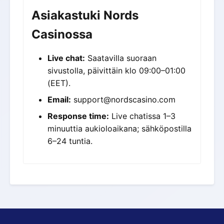
Asiakastuki Nords
Casinossa
Live chat:
Saatavilla suoraan
sivustolla, päivittäin klo 09:00–01:00
(EET).
Email:
support@nordscasino.com
Response time:
Live chatissa 1–3
minuuttia aukioloaikana; sähköpostilla
6–24 tuntia.