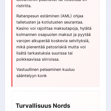
ristiriita.
Rahanpesun estäminen (AML) ohjaa
talletusten ja kotiutusten seurantaa.
Kasino voi rajoittaa maksutapoja, hylätä
kolmannen osapuolen maksut ja pyytää
varojen alkuperää koskevia selvityksiä,
mikä pienentää petosriskiä mutta voi
lisätä tarkastuksia suurissa tai
poikkeavissa siirroissa.
Vastuullinen pelaaminen kuuluu
sääntelyyn konk
Turvallisuus Nords