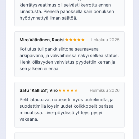
kierrätysvaatimus oli selvästi kerrottu ennen
lunastusta. Pienellä panoksella sain bonuksen
hyödynnettyä ilman säätöä.
Miro Väänänen, Ruotsi
★★★★★
Lokakuu 2025
Kotiutus tuli pankkisiirtona seuraavana
arkipäivänä, ja välivaiheissa näkyi selkeä status.
Henkilöllisyyden vahvistus pyydettiin kerran ja
sen jälkeen ei enää.
Satu “KallioS”, Viro
★★★★☆
Helmikuu 2026
Pelit latautuivat nopeasti myös puhelimella, ja
suodattimilla löysin uudet kolikkopelit parissa
minuutissa. Live-pöydissä yhteys pysyi
vakaana.