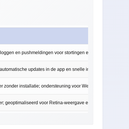
nloggen en pushmeldingen voor stortingen en bonussen
 automatische updates in de app en snelle in-app betalingen
r zonder installatie; ondersteuning voor WebGL-slots
er; geoptimaliseerd voor Retina-weergave en touchpad-navigati