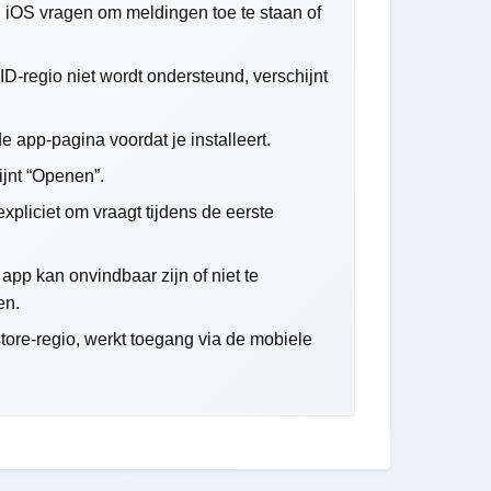
n iOS vragen om meldingen toe te staan of
ID‑regio niet wordt ondersteund, verschijnt
 app-pagina voordat je installeert.
ijnt “Openen”.
pliciet om vraagt tijdens de eerste
pp kan onvindbaar zijn of niet te
en.
store-regio, werkt toegang via de mobiele