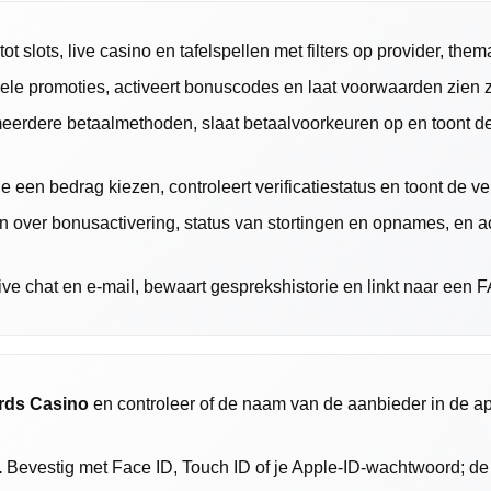
 slots, live casino en tafelspellen met filters op provider, thema 
uele promoties, activeert bonuscodes en laat voorwaarden zien z
meerdere betaalmethoden, slaat betaalvoorkeuren op en toont 
e een bedrag kiezen, controleert verificatiestatus en toont de v
 over bonusactivering, status van stortingen en opnames, en a
live chat en e-mail, bewaart gesprekshistorie en linkt naar een
rds Casino
en controleer of de naam van de aanbieder in de 
.
Bevestig met Face ID, Touch ID of je Apple‑ID‑wachtwoord; de i