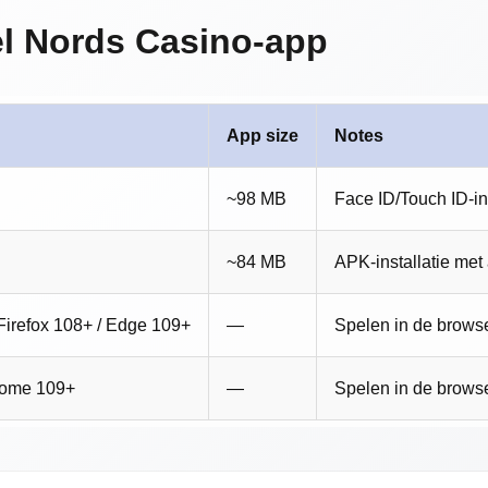
el Nords Casino-app
App size
Notes
~98 MB
Face ID/Touch ID-i
~84 MB
APK-installatie met
Firefox 108+ / Edge 109+
—
Spelen in de browse
hrome 109+
—
Spelen in de brows