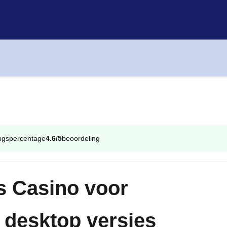
ingspercentage
4.6/5
beoordeling
 Casino voor
 desktop versies