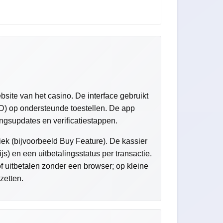
site van het casino. De interface gebruikt
ID) op ondersteunde toestellen. De app
ingsupdates en verificatiestappen.
aniek (bijvoorbeeld Buy Feature). De kassier
) en een uitbetalingsstatus per transactie.
f uitbetalen zonder een browser; op kleine
zetten.