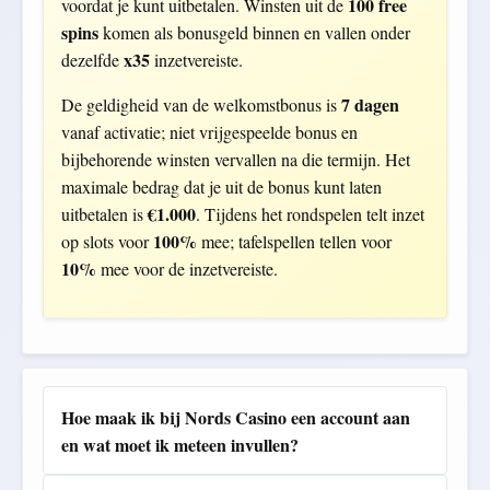
100 free
voordat je kunt uitbetalen. Winsten uit de
spins
komen als bonusgeld binnen en vallen onder
x35
dezelfde
inzetvereiste.
7 dagen
De geldigheid van de welkomstbonus is
vanaf activatie; niet vrijgespeelde bonus en
bijbehorende winsten vervallen na die termijn. Het
maximale bedrag dat je uit de bonus kunt laten
€1.000
uitbetalen is
. Tijdens het rondspelen telt inzet
100%
op slots voor
mee; tafelspellen tellen voor
10%
mee voor de inzetvereiste.
Hoe maak ik bij Nords Casino een account aan
en wat moet ik meteen invullen?