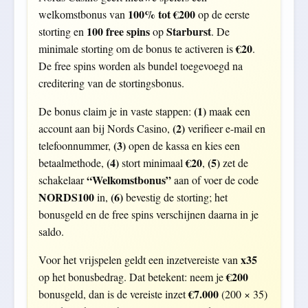
100% tot €200
welkomstbonus van
op de eerste
100 free spins
Starburst
storting en
op
. De
€20
minimale storting om de bonus te activeren is
.
De free spins worden als bundel toegevoegd na
creditering van de stortingsbonus.
(1)
De bonus claim je in vaste stappen:
maak een
(2)
account aan bij Nords Casino,
verifieer e-mail en
(3)
telefoonnummer,
open de kassa en kies een
(4)
€20
(5)
betaalmethode,
stort minimaal
,
zet de
“Welkomstbonus”
schakelaar
aan of voer de code
NORDS100
(6)
in,
bevestig de storting; het
bonusgeld en de free spins verschijnen daarna in je
saldo.
x35
Voor het vrijspelen geldt een inzetvereiste van
€200
op het bonusbedrag. Dat betekent: neem je
€7.000
bonusgeld, dan is de vereiste inzet
(200 × 35)