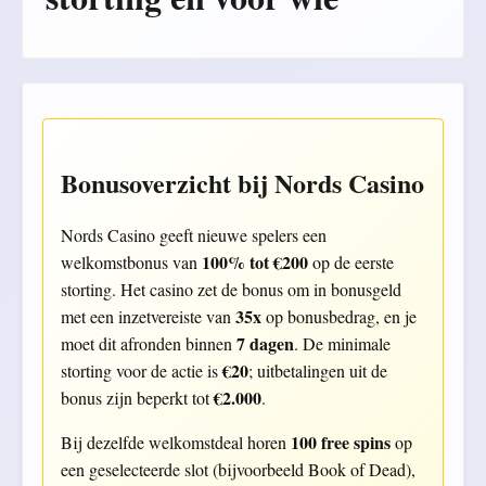
Bonusoverzicht bij Nords Casino
Nords Casino geeft nieuwe spelers een
100% tot €200
welkomstbonus van
op de eerste
storting. Het casino zet de bonus om in bonusgeld
35x
met een inzetvereiste van
op bonusbedrag, en je
7 dagen
moet dit afronden binnen
. De minimale
€20
storting voor de actie is
; uitbetalingen uit de
€2.000
bonus zijn beperkt tot
.
100 free spins
Bij dezelfde welkomstdeal horen
op
een geselecteerde slot (bijvoorbeeld Book of Dead),