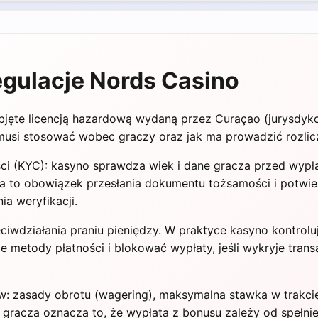
egulacje Nords Casino
bjęte licencją hazardową wydaną przez Curaçao (jurysdykcja
musi stosować wobec graczy oraz jak ma prowadzić rozlic
ci (KYC): kasyno sprawdza wiek i dane gracza przed wypł
za to obowiązek przesłania dokumentu tożsamości i potwi
a weryfikacji.
iwdziałania praniu pieniędzy. W praktyce kasyno kontrol
e metody płatności i blokować wypłaty, jeśli wykryje tra
: zasady obrotu (wagering), maksymalna stawka w trakcie 
a gracza oznacza to, że wypłata z bonusu zależy od spełni