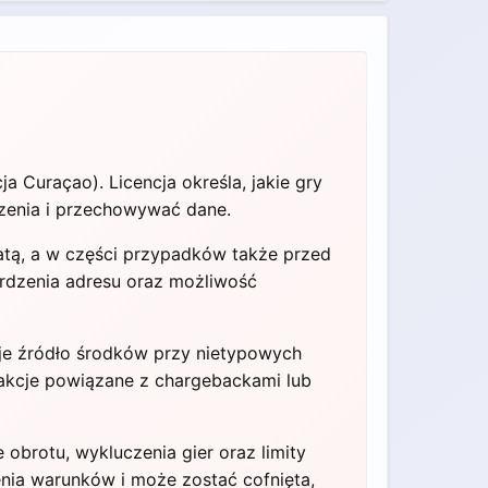
 Curaçao). Licencja określa, jakie gry
zenia i przechowywać dane.
atą, a w części przypadków także przed
erdzenia adresu oraz możliwość
uje źródło środków przy nietypowych
nsakcje powiązane z chargebackami lub
obrotu, wykluczenia gier oraz limity
enia warunków i może zostać cofnięta,