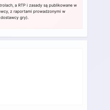
rolach, a RTP i zasady są publikowane w
tawcy, z raportami prowadzonymi w
 dostawcy gry).