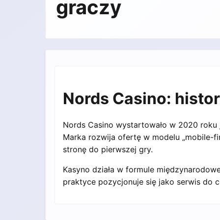
graczy
Nords Casino: histor
Nords Casino wystartowało w 2020 roku j
Marka rozwija ofertę w modelu „mobile-fir
stronę do pierwszej gry.
Kasyno działa w formule międzynarodowej 
praktyce pozycjonuje się jako serwis do c