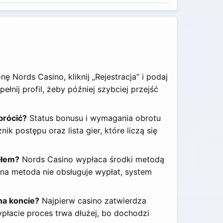
ę Nords Casino, kliknij „Rejestracja” i podaj
łnij profil, żeby później szybciej przejść
brócić?
Status bonusu i wymagania obrotu
k postępu oraz lista gier, które liczą się
iłem?
Nords Casino wypłaca środki metodą
ana metoda nie obsługuje wypłat, system
na koncie?
Najpierw casino zatwierdza
wypłacie proces trwa dłużej, bo dochodzi