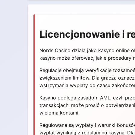
Licencjonowanie i r
Nords Casino działa jako kasyno online o
kasyno może oferować, jakie procedury 
Regulacje obejmują weryfikację tożsamoś
zwiększeniem limitów. Dla gracza oznac
wstrzymania wypłaty do czasu zakończeni
Kasyno podlega zasadom AML, czyli przec
transakcjach, może prosić o potwierdzeni
wieloma kontami.
Regulowane są wypłaty i warunki bonusów
wypłat wynikają z regulaminu kasyna. Dl