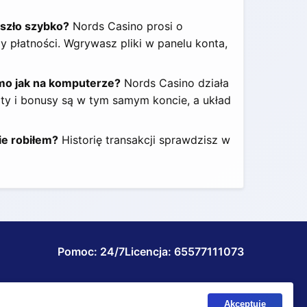
oszło szybko?
Nords Casino prosi o
płatności. Wgrywasz pliki w panelu konta,
amo jak na komputerze?
Nords Casino działa
łaty i bonusy są w tym samym koncie, a układ
ie robiłem?
Historię transakcji sprawdzisz w
Pomoc: 24/7
Licencja: 65577111073
Akceptuję