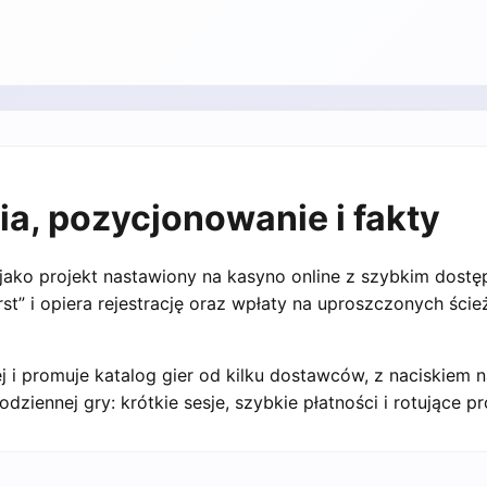
ia, pozycjonowanie i fakty
ako projekt nastawiony na kasyno online z szybkim dostę
st” i opiera rejestrację oraz wpłaty na uproszczonych ści
i promuje katalog gier od kilku dostawców, z naciskiem n
odziennej gry: krótkie sesje, szybkie płatności i rotujące