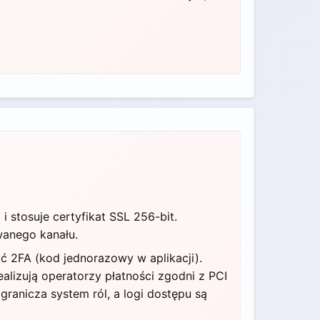
 stosuje certyfikat SSL 256-bit.
wanego kanału.
ć 2FA (kod jednorazowy w aplikacji).
alizują operatorzy płatności zgodni z PCI
granicza system ról, a logi dostępu są