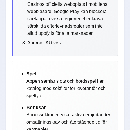
Casinos officiella webbplats i mobilens
webbläsare. Google Play kan blockera
spelappar i vissa regioner eller kräva
särskilda efterlevnadsregler som inte
alltid uppfylls för alla marknader.
Android: Aktivera
Spel
Appen samlar slots och bordsspel i en
katalog med sökfilter för leverantör och
speltyp.
Bonusar
Bonussektionen visar aktiva erbjudanden,
omsättningskrav och återstående tid för
kampanjer.