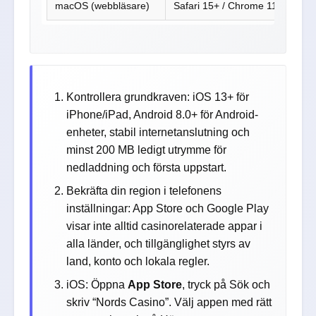
macOS (webbläsare)
Safari 15+ / Chrome 110+
Kontrollera grundkraven: iOS 13+ för
iPhone/iPad, Android 8.0+ för Android-
enheter, stabil internetanslutning och
minst 200 MB ledigt utrymme för
nedladdning och första uppstart.
Bekräfta din region i telefonens
inställningar: App Store och Google Play
visar inte alltid casinorelaterade appar i
alla länder, och tillgänglighet styrs av
land, konto och lokala regler.
iOS: Öppna
App Store
, tryck på Sök och
skriv “Nords Casino”. Välj appen med rätt