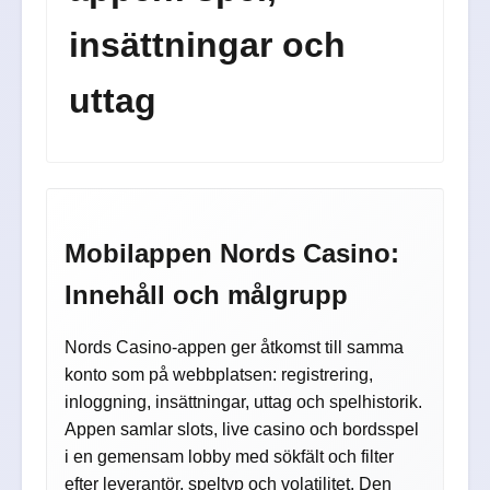
insättningar och
uttag
Mobilappen Nords Casino:
Innehåll och målgrupp
Nords Casino-appen ger åtkomst till samma
konto som på webbplatsen: registrering,
inloggning, insättningar, uttag och spelhistorik.
Appen samlar slots, live casino och bordsspel
i en gemensam lobby med sökfält och filter
efter leverantör, speltyp och volatilitet. Den