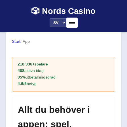
🎲 Nords Casino
Start
App
218 936+
spelare
468
aktiva idag
95%
utbetalningsgrad
4.6/5
betyg
Allt du behöver i
appen: spel,