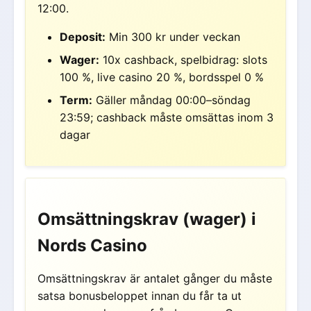
12:00.
Deposit:
Min 300 kr under veckan
Wager:
10x cashback, spelbidrag: slots
100 %, live casino 20 %, bordsspel 0 %
Term:
Gäller måndag 00:00–söndag
23:59; cashback måste omsättas inom 3
dagar
Omsättningskrav (wager) i
Nords Casino
Omsättningskrav är antalet gånger du måste
satsa bonusbeloppet innan du får ta ut