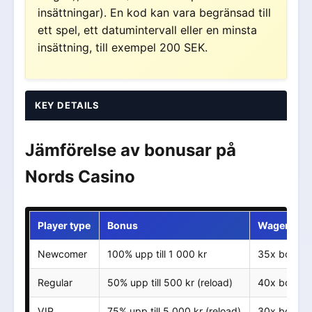
insättningar). En kod kan vara begränsad till
ett spel, ett datumintervall eller en minsta
insättning, till exempel 200 SEK.
KEY DETAILS
Jämförelse av bonusar på
Nords Casino
Player type
Bonus
Wagering
Newcomer
100% upp till 1 000 kr
35x bonus
Regular
50% upp till 500 kr (reload)
40x bonus
VIP
75% upp till 5 000 kr (reload)
30x bonus