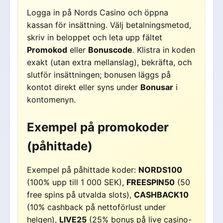
Logga in på Nords Casino och öppna
kassan för insättning. Välj betalningsmetod,
skriv in beloppet och leta upp fältet
Promokod
eller
Bonuscode
. Klistra in koden
exakt (utan extra mellanslag), bekräfta, och
slutför insättningen; bonusen läggs på
kontot direkt eller syns under
Bonusar
i
kontomenyn.
Exempel på promokoder
(påhittade)
Exempel på påhittade koder:
NORDS100
(100% upp till 1 000 SEK),
FREESPIN50
(50
free spins på utvalda slots),
CASHBACK10
(10% cashback på nettoförlust under
helgen),
LIVE25
(25% bonus på live casino-