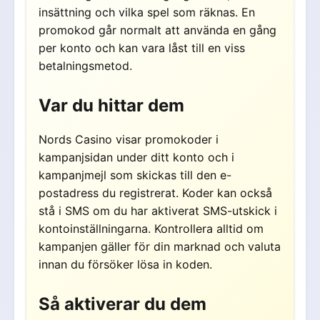
insättning och vilka spel som räknas. En
promokod går normalt att använda en gång
per konto och kan vara låst till en viss
betalningsmetod.
Var du hittar dem
Nords Casino visar promokoder i
kampanjsidan under ditt konto och i
kampanjmejl som skickas till den e-
postadress du registrerat. Koder kan också
stå i SMS om du har aktiverat SMS-utskick i
kontoinställningarna. Kontrollera alltid om
kampanjen gäller för din marknad och valuta
innan du försöker lösa in koden.
Så aktiverar du dem