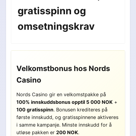
gratisspinn og
omsetningskrav
Velkomstbonus hos Nords
Casino
Nords Casino gir en velkomstpakke på
100% innskuddsbonus opptil 5 000 NOK
+
100 gratisspinn
. Bonusen krediteres på
første innskudd, og gratisspinnene aktiveres
i samme kampanje. Minste innskudd for å
utløse pakken er
200 NOK
.