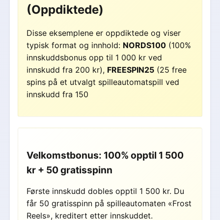
(Oppdiktede)
Disse eksemplene er oppdiktede og viser
typisk format og innhold:
NORDS100
(100%
innskuddsbonus opp til 1 000 kr ved
innskudd fra 200 kr),
FREESPIN25
(25 free
spins på et utvalgt spilleautomatspill ved
innskudd fra 150
Velkomstbonus: 100% opptil 1 500
kr + 50 gratisspinn
Første innskudd dobles opptil 1 500 kr. Du
får 50 gratisspinn på spilleautomaten «Frost
Reels», kreditert etter innskuddet.