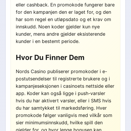
eller cashback. En promokode fungerer bare
for den kampanjen den er laget for, og den
har som regel en utløpsdato og et krav om
innskudd. Noen koder gjelder kun nye
kunder, mens andre gjelder eksisterende
kunder i en bestemt periode.
Hvor Du Finner Dem
Nords Casino publiserer promokoder i e-
postutsendelser til registrerte brukere og i
kampanjeseksjonen i casinoets nettside eller
app. Koder kan også ligge i push-varsler
hvis du har aktivert varsler, eller i SMS hvis
du har samtykket til markedsføring. Hver
promokode følger vanligvis med vilkår som
sier minimumsinnskudd, hvilke spill den
gjelder for, og hvor lenge bonusen kan