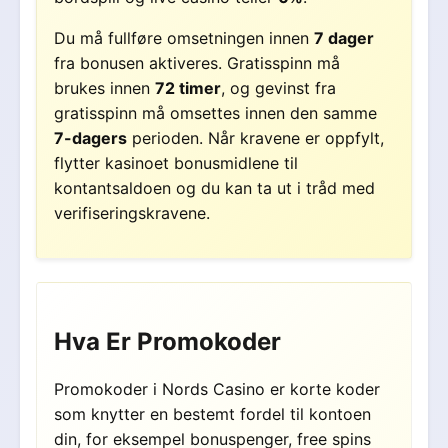
Du må fullføre omsetningen innen
7 dager
fra bonusen aktiveres. Gratisspinn må
brukes innen
72 timer
, og gevinst fra
gratisspinn må omsettes innen den samme
7-dagers
perioden. Når kravene er oppfylt,
flytter kasinoet bonusmidlene til
kontantsaldoen og du kan ta ut i tråd med
verifiseringskravene.
Hva Er Promokoder
Promokoder i Nords Casino er korte koder
som knytter en bestemt fordel til kontoen
din, for eksempel bonuspenger, free spins