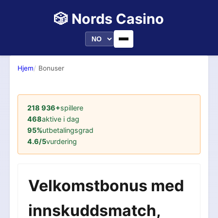
🎲 Nords Casino
Hjem
Bonuser
218 936+
spillere
468
aktive i dag
95%
utbetalingsgrad
4.6/5
vurdering
Velkomstbonus med
innskuddsmatch,