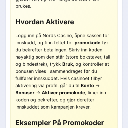
brukes.
Hvordan Aktivere
Logg inn på Nords Casino, åpne kassen for
innskudd, og finn feltet for
promokode
før
du bekrefter betalingen. Skriv inn koden
nøyaktig som den står (store bokstaver, tall
og bindestrek), trykk
Bruk
, og kontroller at
bonusen vises i sammendraget før du
fullfører innskuddet. Hvis casinoet tilbyr
aktivering via profil, går du til
Konto
→
Bonuser
→
Aktiver promokode
, limer inn
koden og bekrefter, og gjør deretter
innskuddet som kampanjen krever.
Eksempler På Promokoder