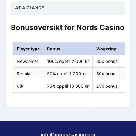
AT A GLANCE
Bonusoversikt for Nords Casino
Player type
Bonus
Wagering
Free 
Newcomer
100% opptil 2 000 kr
35x bonus
100
Regular
50% opptil 1 000 kr
30x bonus
50
VIP
75% opptil 10 000 kr
25x bonus
200
info@nords-casino.org