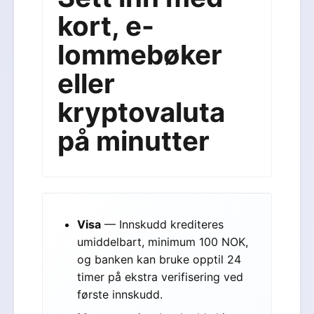
kort, e-
lommebøker
eller
kryptovaluta
på minutter
Visa
— Innskudd krediteres
umiddelbart, minimum 100 NOK,
og banken kan bruke opptil 24
timer på ekstra verifisering ved
første innskudd.