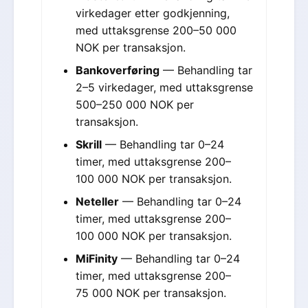
virkedager etter godkjenning,
med uttaksgrense 200–50 000
NOK per transaksjon.
Bankoverføring
— Behandling tar
2–5 virkedager, med uttaksgrense
500–250 000 NOK per
transaksjon.
Skrill
— Behandling tar 0–24
timer, med uttaksgrense 200–
100 000 NOK per transaksjon.
Neteller
— Behandling tar 0–24
timer, med uttaksgrense 200–
100 000 NOK per transaksjon.
MiFinity
— Behandling tar 0–24
timer, med uttaksgrense 200–
75 000 NOK per transaksjon.