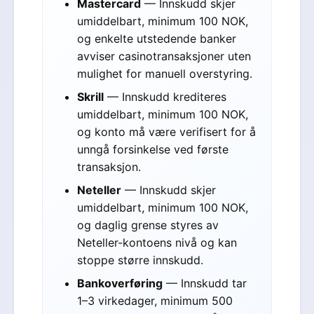
Mastercard
— Innskudd skjer
umiddelbart, minimum 100 NOK,
og enkelte utstedende banker
avviser casinotransaksjoner uten
mulighet for manuell overstyring.
Skrill
— Innskudd krediteres
umiddelbart, minimum 100 NOK,
og konto må være verifisert for å
unngå forsinkelse ved første
transaksjon.
Neteller
— Innskudd skjer
umiddelbart, minimum 100 NOK,
og daglig grense styres av
Neteller-kontoens nivå og kan
stoppe større innskudd.
Bankoverføring
— Innskudd tar
1–3 virkedager, minimum 500