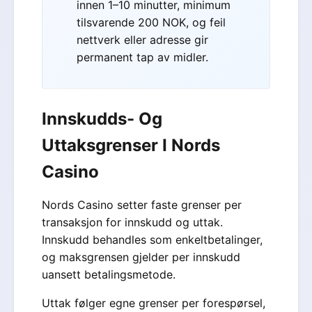
innen 1–10 minutter, minimum
tilsvarende 200 NOK, og feil
nettverk eller adresse gir
permanent tap av midler.
Innskudds- Og
Uttaksgrenser I Nords
Casino
Nords Casino setter faste grenser per
transaksjon for innskudd og uttak.
Innskudd behandles som enkeltbetalinger,
og maksgrensen gjelder per innskudd
uansett betalingsmetode.
Uttak følger egne grenser per forespørsel,