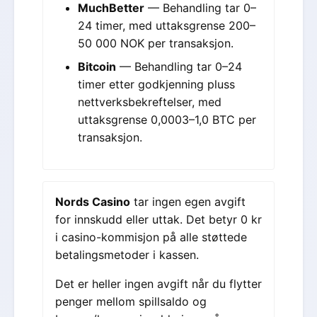
MuchBetter
— Behandling tar 0–
24 timer, med uttaksgrense 200–
50 000 NOK per transaksjon.
Bitcoin
— Behandling tar 0–24
timer etter godkjenning pluss
nettverksbekreftelser, med
uttaksgrense 0,0003–1,0 BTC per
transaksjon.
Nords Casino
tar ingen egen avgift
for innskudd eller uttak. Det betyr 0 kr
i casino-kommisjon på alle støttede
betalingsmetoder i kassen.
Det er heller ingen avgift når du flytter
penger mellom spillsaldo og