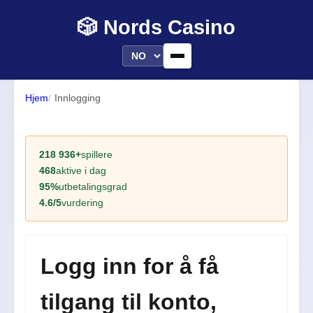
🎲 Nords Casino
Hjem
Innlogging
218 936+
spillere
468
aktive i dag
95%
utbetalingsgrad
4.6/5
vurdering
Logg inn for å få
tilgang til konto,