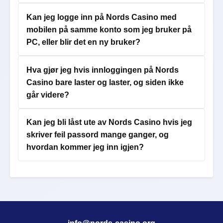
Kan jeg logge inn på Nords Casino med
mobilen på samme konto som jeg bruker på
PC, eller blir det en ny bruker?
Hva gjør jeg hvis innloggingen på Nords
Casino bare laster og laster, og siden ikke
går videre?
Kan jeg bli låst ute av Nords Casino hvis jeg
skriver feil passord mange ganger, og
hvordan kommer jeg inn igjen?