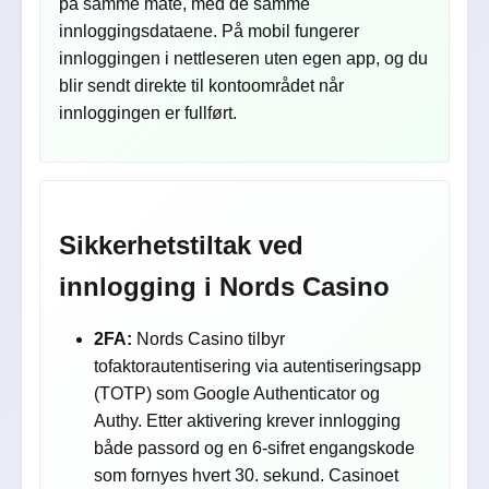
på samme måte, med de samme
innloggingsdataene. På mobil fungerer
innloggingen i nettleseren uten egen app, og du
blir sendt direkte til kontoområdet når
innloggingen er fullført.
Sikkerhetstiltak ved
innlogging i Nords Casino
2FA:
Nords Casino tilbyr
tofaktorautentisering via autentiseringsapp
(TOTP) som Google Authenticator og
Authy. Etter aktivering krever innlogging
både passord og en 6-sifret engangskode
som fornyes hvert 30. sekund. Casinoet