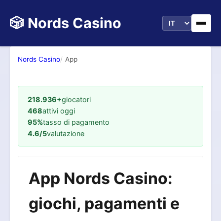
🎲 Nords Casino
Nords Casino
App
218.936+
giocatori
468
attivi oggi
95%
tasso di pagamento
4.6/5
valutazione
App Nords Casino:
giochi, pagamenti e