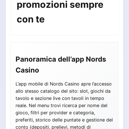
promozioni sempre
con te
Panoramica dell’app Nords
Casino
L’app mobile di Nords Casino apre l’accesso
allo stesso catalogo del sito: slot, giochi da
tavolo e sezione live con tavoli in tempo
reale. Nel menu trovi ricerca per nome del
gioco, filtri per provider e categoria,
preferiti, storico delle puntate e gestione del
conto (depositi, prelievi, metodi di