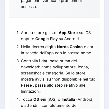
pagamenti, verifica e problemi di
accesso.
Apri lo store giusto:
App Store
su iOS
oppure
Google Play
su Android.
Nella ricerca digita
Nords Casino
e apri
la scheda dell’app con lo stesso nome.
Controlla i dati base prima del
download: nome sviluppatore, icona,
screenshot e categoria. Se lo store
mostra avvisi su “non disponibile nel tuo
Paese”, passa allo step relativo alle
limitazioni.
Tocca
Ottieni
(iOS) o
Installa
(Android)
e attendi il completamento del