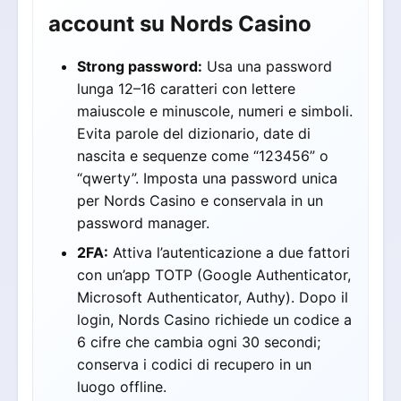
account su Nords Casino
Strong password:
Usa una password
lunga 12–16 caratteri con lettere
maiuscole e minuscole, numeri e simboli.
Evita parole del dizionario, date di
nascita e sequenze come “123456” o
“qwerty”. Imposta una password unica
per Nords Casino e conservala in un
password manager.
2FA:
Attiva l’autenticazione a due fattori
con un’app TOTP (Google Authenticator,
Microsoft Authenticator, Authy). Dopo il
login, Nords Casino richiede un codice a
6 cifre che cambia ogni 30 secondi;
conserva i codici di recupero in un
luogo offline.