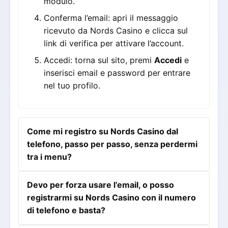
modulo.
Conferma l’email: apri il messaggio
ricevuto da Nords Casino e clicca sul
link di verifica per attivare l’account.
Accedi: torna sul sito, premi
Accedi
e
inserisci email e password per entrare
nel tuo profilo.
Come mi registro su Nords Casino dal
telefono, passo per passo, senza perdermi
tra i menu?
Devo per forza usare l’email, o posso
registrarmi su Nords Casino con il numero
di telefono e basta?