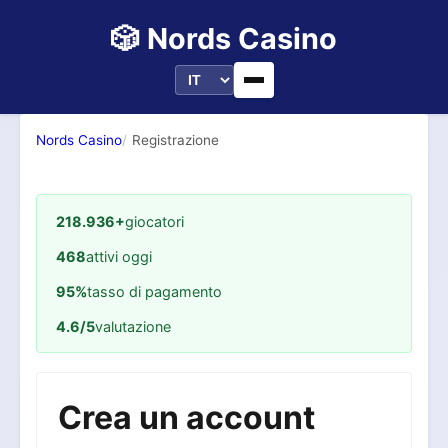
🎲 Nords Casino
Nords Casino
Registrazione
218.936+
giocatori
468
attivi oggi
95%
tasso di pagamento
4.6/5
valutazione
Crea un account