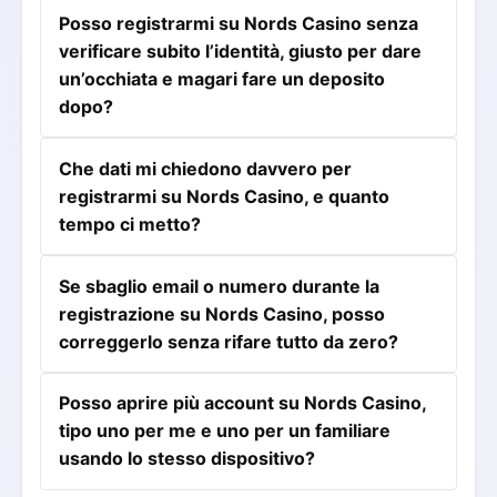
Posso registrarmi su Nords Casino senza
verificare subito l’identità, giusto per dare
un’occhiata e magari fare un deposito
dopo?
Che dati mi chiedono davvero per
registrarmi su Nords Casino, e quanto
tempo ci metto?
Se sbaglio email o numero durante la
registrazione su Nords Casino, posso
correggerlo senza rifare tutto da zero?
Posso aprire più account su Nords Casino,
tipo uno per me e uno per un familiare
usando lo stesso dispositivo?