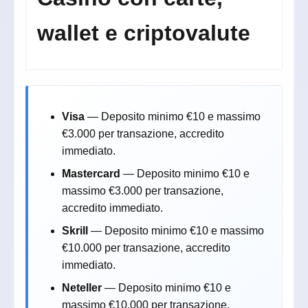
wallet e criptovalute
Visa
— Deposito minimo €10 e massimo
€3.000 per transazione, accredito
immediato.
Mastercard
— Deposito minimo €10 e
massimo €3.000 per transazione,
accredito immediato.
Skrill
— Deposito minimo €10 e massimo
€10.000 per transazione, accredito
immediato.
Neteller
— Deposito minimo €10 e
massimo €10.000 per transazione,