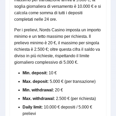
soglia giornaliera di versamento è 10.000 € e si
calcola come somma di tutti i depositi
completati nelle 24 ore.
Per i prelievi, Nords Casino imposta un importo
minimo e un tetto massimo per richiesta. Il
prelievo minimo è 20 €, il massimo per singola
richiesta è 2.500 €; oltre questa cifra il saldo va
diviso in più richieste, rispettando il limite
giornaliero complessivo di 5.000 €.
Min. deposit:
10 €
Max. deposit:
5.000 € (per transazione)
Min. withdrawal:
20 €
Max. withdrawal:
2.500 € (per richiesta)
Daily limit:
10.000 € depositi / 5.000 €
prelievi