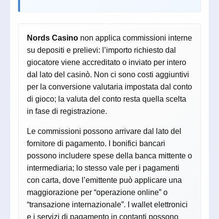
Nords Casino
non applica commissioni interne
su depositi e prelievi: l’importo richiesto dal
giocatore viene accreditato o inviato per intero
dal lato del casinò. Non ci sono costi aggiuntivi
per la conversione valutaria impostata dal conto
di gioco; la valuta del conto resta quella scelta
in fase di registrazione.
Le commissioni possono arrivare dal lato del
fornitore di pagamento. I bonifici bancari
possono includere spese della banca mittente o
intermediaria; lo stesso vale per i pagamenti
con carta, dove l’emittente può applicare una
maggiorazione per “operazione online” o
“transazione internazionale”. I wallet elettronici
e i servizi di pagamento in contanti possono