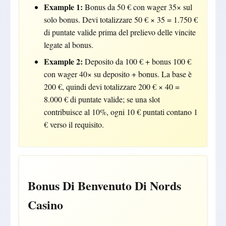
Example 1:
Bonus da 50 € con wager 35× sul
solo bonus. Devi totalizzare 50 € × 35 = 1.750 €
di puntate valide prima del prelievo delle vincite
legate al bonus.
Example 2:
Deposito da 100 € + bonus 100 €
con wager 40× su deposito + bonus. La base è
200 €, quindi devi totalizzare 200 € × 40 =
8.000 € di puntate valide; se una slot
contribuisce al 10%, ogni 10 € puntati contano 1
€ verso il requisito.
Bonus Di Benvenuto Di Nords
Casino