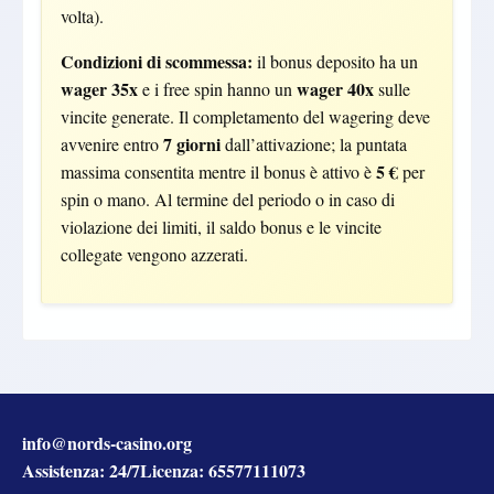
volta).
Condizioni di scommessa:
il bonus deposito ha un
wager 35x
wager 40x
e i free spin hanno un
sulle
vincite generate. Il completamento del wagering deve
7 giorni
avvenire entro
dall’attivazione; la puntata
5 €
massima consentita mentre il bonus è attivo è
per
spin o mano. Al termine del periodo o in caso di
violazione dei limiti, il saldo bonus e le vincite
collegate vengono azzerati.
info@nords-casino.org
Assistenza: 24/7
Licenza: 65577111073