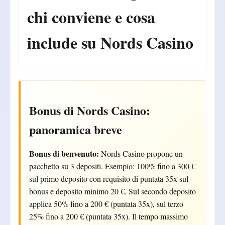
chi conviene e cosa
include su Nords Casino
Bonus di Nords Casino:
panoramica breve
Bonus di benvenuto:
Nords Casino propone un
pacchetto su 3 depositi. Esempio: 100% fino a 300 €
sul primo deposito con requisito di puntata 35x sul
bonus e deposito minimo 20 €. Sul secondo deposito
applica 50% fino a 200 € (puntata 35x), sul terzo
25% fino a 200 € (puntata 35x). Il tempo massimo