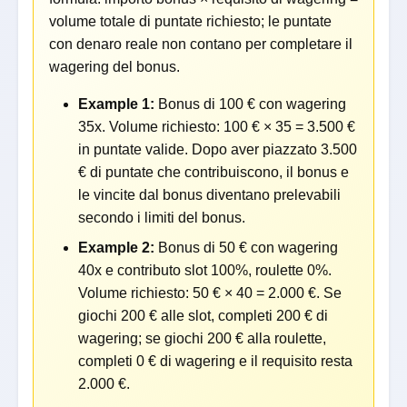
volume totale di puntate richiesto; le puntate
con denaro reale non contano per completare il
wagering del bonus.
Example 1:
Bonus di 100 € con wagering
35x. Volume richiesto: 100 € × 35 = 3.500 €
in puntate valide. Dopo aver piazzato 3.500
€ di puntate che contribuiscono, il bonus e
le vincite dal bonus diventano prelevabili
secondo i limiti del bonus.
Example 2:
Bonus di 50 € con wagering
40x e contributo slot 100%, roulette 0%.
Volume richiesto: 50 € × 40 = 2.000 €. Se
giochi 200 € alle slot, completi 200 € di
wagering; se giochi 200 € alla roulette,
completi 0 € di wagering e il requisito resta
2.000 €.